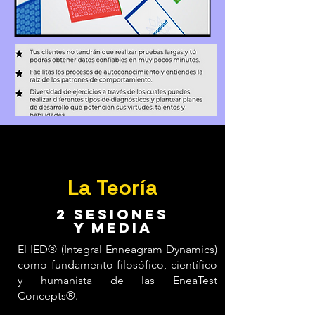
La Teoría
Contenidos y Temario
2 sesiones
y media
El IED® (Integral Enneagram Dynamics)
como fundamento filosófico, científico
y humanista de las EneaTest
Concepts®.