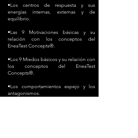
•Los centros de respuesta y sus
energías internas, externas y de
equilibrio.
•Las 9 Motivaciones básicas y su
relación con los conceptos del
EneaTest Concepts®.
•Los 9 Miedos básicos y su relación con
los conceptos del EneaTest
Concepts®.
•Los comportamientos espejo y los
antagonismos.
•Tránsito actual y caminos de
desarrollo.
•Las 3 preferencias instintivas de
relacionamiento y su relación con los