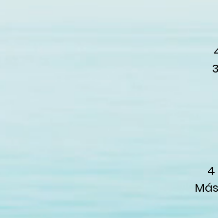
3
4
​Má