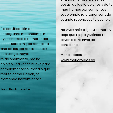
cosas, de las relaciones y de tu
más íntimos pensamientos,
todo empieza a tener sentido
cuando reconoces tu esencia.
“La certificación del
No vivas más bajo tu sombra y
eneagrama me encantó, me
deja que Felipe y Mónica te
ayudó no solo a comprender
lleven a otro nivel de
cosas sobre mi personalidad
consciencia.“
sino de las personas con las
que tengo mayor
Mario Robles
relacionamiento, me ha
www.mariorobles.co
abierto una venta nueva para
complementar el trabajo que
realizo como Coach, es
tremenda herramienta.“
Juan Bustamante