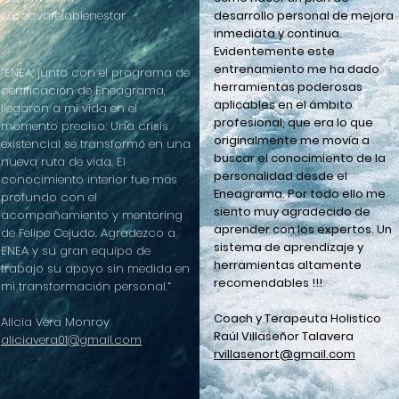
@paovarelabienestar
desarrollo personal de mejora
inmediata y continua.
Evidentemente este
entrenamiento me ha dado
“ENEA, junto con el programa de
herramientas poderosas
certificación de Eneagrama,
aplicables en el ámbito
llegaron a mi vida en el
profesional, que era lo que
momento preciso. Una crisis
originalmente me movía a
existencial se transformó en una
buscar el conocimiento de la
nueva ruta de vida. El
personalidad desde el
conocimiento interior fue más
Eneagrama. Por todo ello me
profundo con el
siento muy agradecido de
acompañamiento y mentoring
aprender con los expertos. Un
de Felipe Cejudo. Agradezco a
sistema de aprendizaje y
ENEA y su gran equipo de
herramientas altamente
trabajo su apoyo sin medida en
recomendables !!!
mi transformación personal.“
Coach y Terapeuta Holistico
Alicia Vera Monroy
Raúl Villaseñor Talavera
aliciavera01@gmail.com
rvillasenort@gmail.com