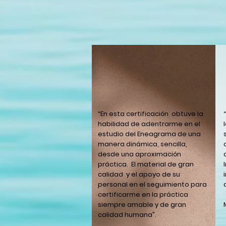
“En esta certificación obtuve la
habilidad de adentrarme en el
estudio del Eneagrama de una
manera dinámica, sencilla,
desde una aproximación
práctica. El material de gran
calidad y el apoyo de su
personal en el seguimiento para
certificarme en la práctica
siempre amable y de gran
calidad humana”.