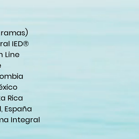
ogramas)
ral IED®
n Line
e
lombia
éxico
a Rica
d, España
ma Integral