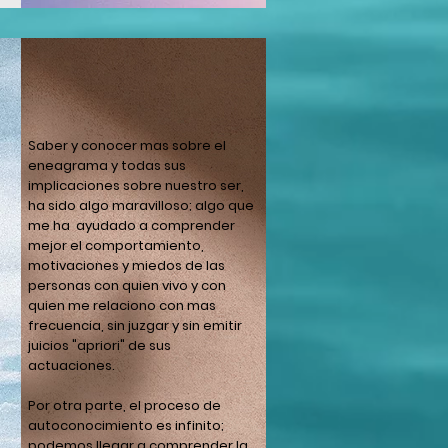
Saber y conocer mas sobre el
eneagrama y todas sus
implicaciones sobre nuestro ser,
ha sido algo maravilloso; algo que
me ha ayudado a comprender
mejor el comportamiento,
motivaciones y miedos de las
personas con quien vivo y con
quien me relaciono con mas
frecuencia, sin juzgar y sin emitir
juicios "apriori" de sus
actuaciones.
Por otra parte, el proceso de
autoconocimiento es infinito;
podemos llegar a comprender la