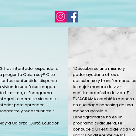
“Si has intentado responder a
“Descubrirse uno mismo y
la pregunta Quien soy? O te
poder ayudar a otros a
sientes confundido, disperso
descubrirse y transformarse e
o viviendo una falsa imagen
la mejor manera de vivir
de ti mismo, el Eneagrama
nuestro propósito de vida. El
Integral te permite viajar a tu
ENEAGRAMA cambió la manera
interior para aprender,
en que hago coaching de una
aceptarte y redescubrirte.“
manera increíble.
Eeneagramarte no es un
Mayra Galarza, Quitó, Ecuador
programa cualquiera, te
conduce a un estilo de vida y a
una visión diferente de las