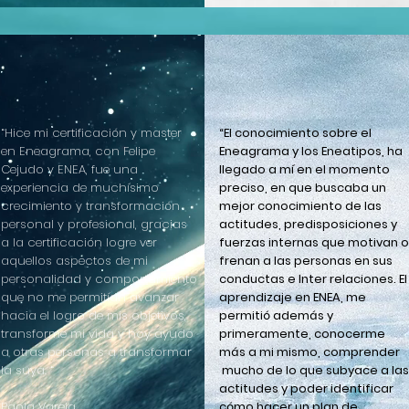
“Hice mi certificación y master
“El conocimiento sobre el
en Eneagrama, con Felipe
Eneagrama y los Eneatipos, ha
Cejudo y ENEA, fue una
llegado a mí en el momento
experiencia de muchísimo
preciso, en que buscaba un
crecimiento y transformación
mejor conocimiento de las
personal y profesional, gracias
actitudes, predisposiciones y
a la certificación logre ver
fuerzas internas que motivan o
aquellos aspectos de mi
frenan a las personas en sus
personalidad y comportamiento
conductas e Inter relaciones. El
que no me permitían avanzar
aprendizaje en ENEA, me
hacia el logro de mis objetivos,
permitió además y
transforme mi vida y hoy ayudo
primeramente, conocerme
a otras personas a transformar
más a mi mismo, comprender
la suya. “
mucho de lo que subyace a las
actitudes y poder identificar
Paola Varela
cómo hacer un plan de