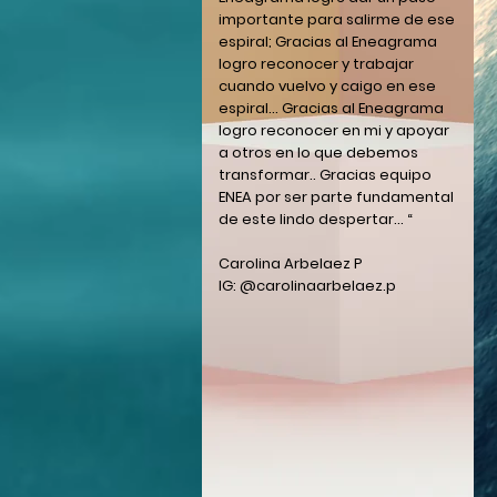
importante para salirme de ese
espiral; Gracias al Eneagrama
logro reconocer y trabajar
cuando vuelvo y caigo en ese
espiral... Gracias al Eneagrama
logro reconocer en mi y apoyar
a otros en lo que debemos
transformar.. Gracias equipo
ENEA por ser parte fundamental
de este lindo despertar... “
Carolina Arbelaez P
IG: @carolinaarbelaez.p