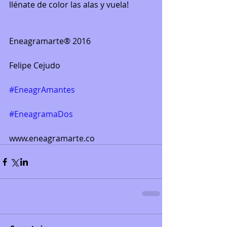
llénate de color las alas y vuela!
Eneagramarte® 2016
Felipe Cejudo
#EneagrAmantes
#EneagramaDos
www.eneagramarte.co