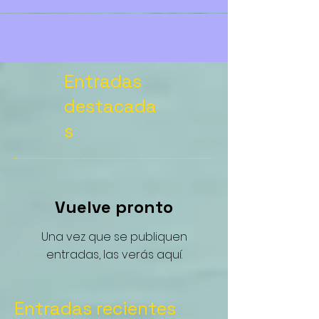
Entradas
destacada
s
Vuelve pronto
Una vez que se publiquen
entradas, las verás aquí.