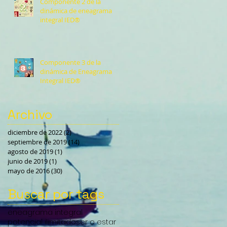
Componente 2 de la
dinámica de eneagrama
integral IED®️
Componente 3 de la
dinámica de Eneagrama
Integral IED®️
Archivo
diciembre de 2022
(2)
2 entradas
septiembre de 2019
(14)
14 entradas
agosto de 2019
(1)
1 entrada
junio de 2019
(1)
1 entrada
mayo de 2016
(30)
30 entradas
Buscar por tags
eneagrama integral
potencial ilimitado
ser o estar