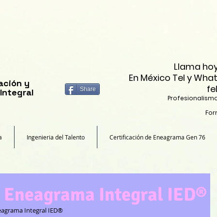
​Llama ho
En México Tel y Wh
ación y
f
Share
 Integral
Profesionalismo
For
a
Ingenieria del Talento
Certificación de Eneagrama Gen 76
 Eneagrama Integral IED®
eagrama Integral IED®