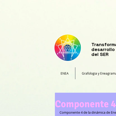
​Transform
desarrollo
del SER
ENEA
Grafologia y Eneagram
Componente 4
Componente 4 de la dinámica de En