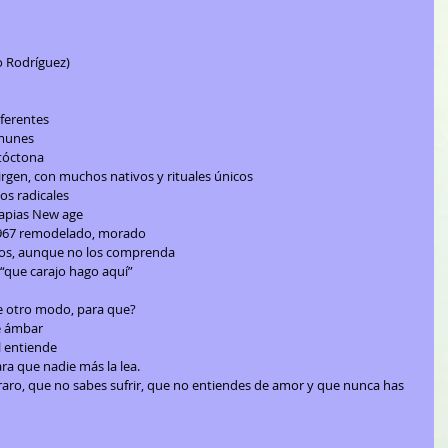
o Rodríguez)
iferentes
omunes
utóctona
irgen, con muchos nativos y rituales únicos
os radicales
erapias New age
 1967 remodelado, morado
años, aunque no los comprenda
r “que carajo hago aquí”
de otro modo, para que?
de ámbar
l entiende
ra que nadie más la lea.
raro, que no sabes sufrir, que no entiendes de amor y que nunca has 