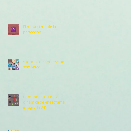
El mounstruo de la
perfección
9 formas de ponerse un
sombrero
Componente 1 de la
dinámica de eneagrama
integral IED®️