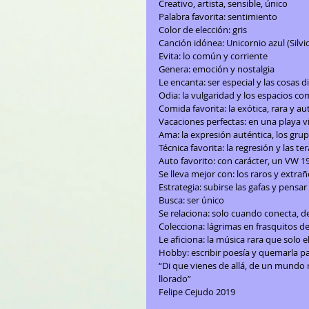
Creativo, artista, sensible, único
Palabra favorita: sentimiento
Color de elección: gris
Canción idónea: Unicornio azul (Silvi
Evita: lo común y corriente
Genera: emoción y nostalgia
Le encanta: ser especial y las cosas d
Odia: la vulgaridad y los espacios c
Comida favorita: la exótica, rara y a
Vacaciones perfectas: en una playa v
Ama: la expresión auténtica, los grup
Técnica favorita: la regresión y las t
Auto favorito: con carácter, un VW
Se lleva mejor con: los raros y extr
Estrategia: subirse las gafas y pensa
Busca: ser único
Se relaciona: solo cuando conecta, 
Colecciona: lágrimas en frasquitos 
Le aficiona: la música rara que solo e
Hobby: escribir poesía y quemarla pa
“Di que vienes de allá, de un mundo 
llorado”
Felipe Cejudo 2019